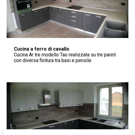
RosielloArreda
Chi siamo
Progetti
Arredamenti
Cucina a ferro di cavallo
Restyling Cucina
Cucina Ar tre modello Tao realizzata su tre pareti
con diversa finitura tra basi e pensile
Blog
Contatto