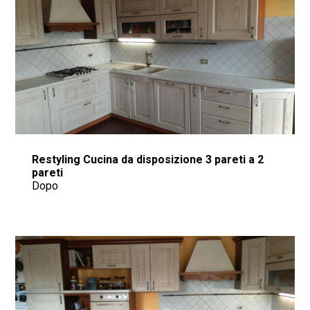
RosielloArreda
Chi siamo
Progetti
Arredamenti
Restyling Cucina
Blog
Restyling Cucina da disposizione 3 pareti a 2
pareti
Contatto
Dopo