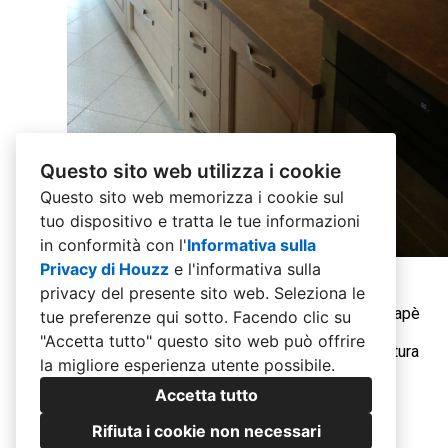
Questo sito web utilizza i cookie
Questo sito web memorizza i cookie sul
tuo dispositivo e tratta le tue informazioni
in conformità con l'
Informativa sulla
Privacy di Houzz
e l'
informativa sulla
privacy del presente sito web
. Seleziona le
Cucina Decapè Beige
Cucinino modello tradizionale in finitura decapè
tue preferenze qui sotto. Facendo clic su
beige con maniglia in metallo bronzato,
"Accetta tutto" questo sito web può offrire
schienale e pannelli in tinta top per la copertura
la migliore esperienza utente possibile.
delle vecchie piastrelle
Accetta tutto
Rifiuta i cookie non necessari