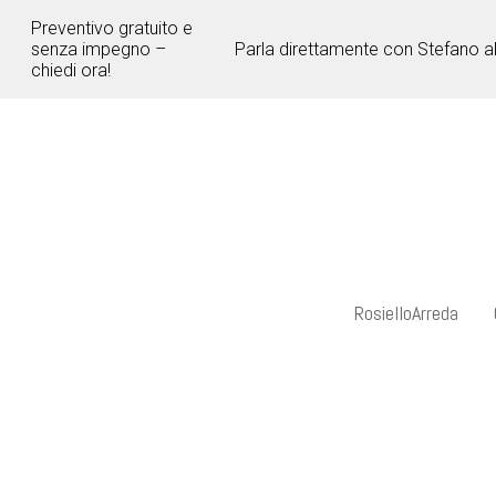
Passa
Preventivo gratuito e
ai
senza impegno –
Parla direttamente con Stefano a
contenuti
chiedi ora!
principali
RosielloArreda