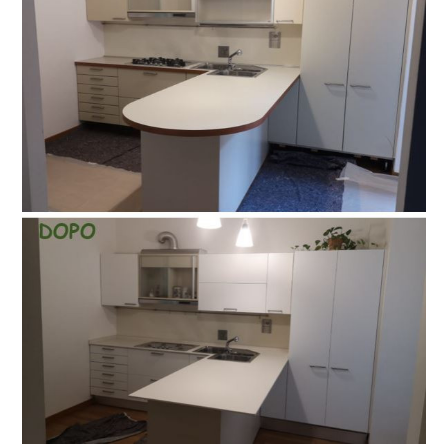
RosielloArreda
Chi siamo