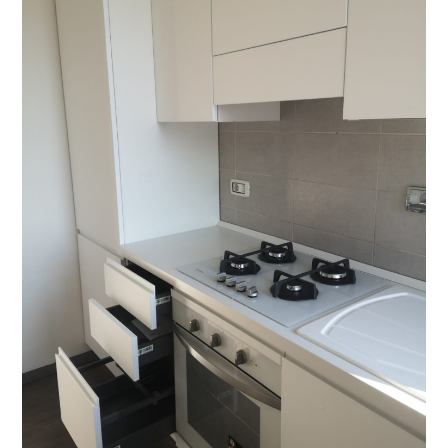
Chi siamo
Progetti
Arredamenti
Restyling Cucina
Blog
Contatto