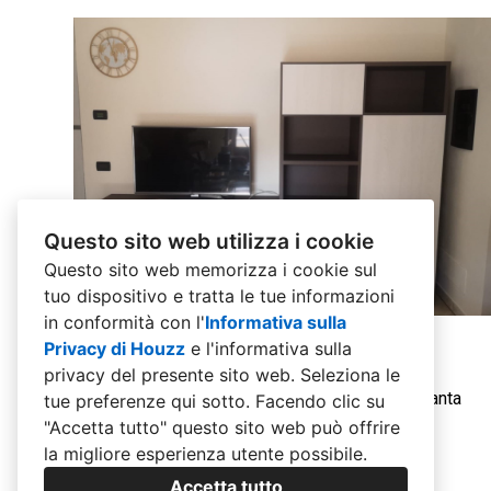
Questo sito web utilizza i cookie
Questo sito web memorizza i cookie sul
tuo dispositivo e tratta le tue informazioni
in conformità con l'
Informativa sulla
Privacy di Houzz
e l'
informativa sulla
Parete Soggiorno Dekor Bronzo / Olmo
privacy del presente sito web
. Seleziona le
Sbiancato
Parete soggiorno struttura Dekor Bronzo e anta
tue preferenze qui sotto. Facendo clic su
Olmo Sbiancato
"Accetta tutto" questo sito web può offrire
la migliore esperienza utente possibile.
Accetta tutto