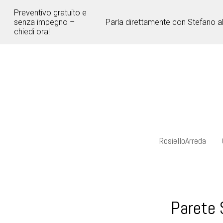
Passa
Preventivo gratuito e
ai
senza impegno –
Parla direttamente con Stefano a
contenuti
chiedi ora!
principali
RosielloArreda
Parete 