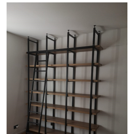
RosielloArreda
Chi siamo
Progetti
Arredamenti
Restyling Cucina
Blog
Contatto