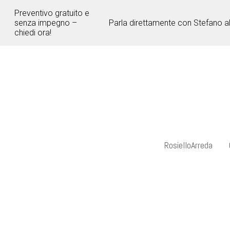
Passa
Preventivo gratuito e
ai
senza impegno –
Parla direttamente con Stefano a
contenuti
chiedi ora!
principali
RosielloArreda