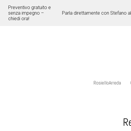
Passa
Preventivo gratuito e
ai
senza impegno –
Parla direttamente con Stefano a
contenuti
chiedi ora!
principali
RosielloArreda
R